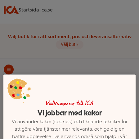
Startsida ica.se
Välj butik för rätt sortiment, pris och leveransalternativ
Välj butik
Startsida
Dryck
Läsk
Stor läsk
Apelsin Läsk Stor
Ett exempel på onlinesortiment visas.
Välkommen till ICA
Vi jobbar med kakor
Apelsinläsk
Vi använder kakor (cookies) och liknande tekniker för
att göra våra tjänster mer relevanta, och ge dig en
Vårt utbud av apelsinläsk hittar du här.
bättre upplevelse. De används också som hjälp i vår