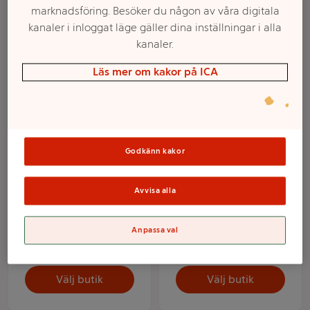
marknadsföring. Besöker du någon av våra digitala
kanaler i inloggat läge gäller dina inställningar i alla
Filter
kanaler.
Läs mer om kakor på ICA
Godkänn kakor
Avvisa alla
Läsk Orange 1,5l Fanta
Läskedryck Kolsyrad
Orange 1,5l Fanta
Anpassa val
Mer info
Mer info
Välj butik
Välj butik