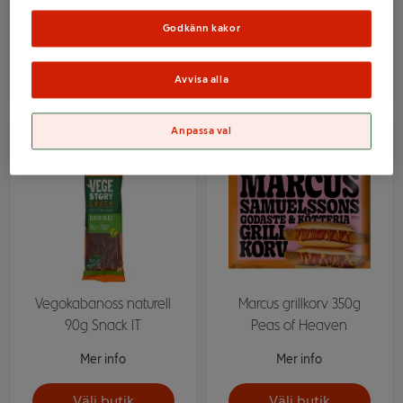
Mer info
Mer info
Godkänn kakor
Välj butik
Välj butik
Avvisa alla
Anpassa val
Vegokabanoss naturell
Marcus grillkorv 350g
90g Snack IT
Peas of Heaven
Mer info
Mer info
Välj butik
Välj butik