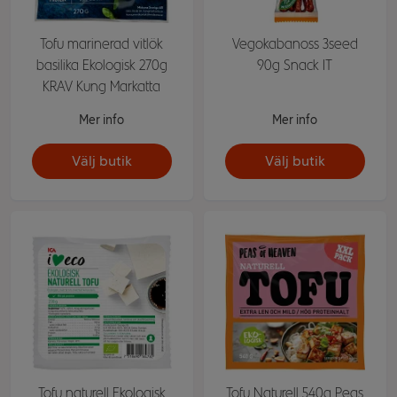
Tofu marinerad vitlök
Vegokabanoss 3seed
basilika Ekologisk 270g
90g Snack IT
KRAV Kung Markatta
Mer info
Mer info
Välj butik
Välj butik
Tofu naturell Ekologisk
Tofu Naturell 540g Peas