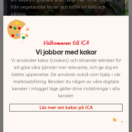
från vegetariska färser och biffar till tofu och
pålägg.
Filter
Välkommen till ICA
Vi jobbar med kakor
Vi använder kakor (cookies) och liknande tekniker för
att göra våra tjänster mer relevanta, och ge dig en
bättre upplevelse. De används också som hjälp i vår
marknadsföring. Besöker du någon av våra digitala
kanaler i inloggat läge gäller dina inställningar i alla
kanaler.
Läs mer om kakor på ICA
Matlagningsprodukt
Fisk-ish-filé sprödbakad
Dream Fraiche Soja
170g ICA
Naturell 18% 200g
Oddlygood®