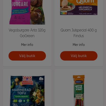
Vegoburgare Ärta 320g
Quorn Julspecial 400 g
GoGreen
Findus
Mer info
Mer info
Välj butik
Välj butik