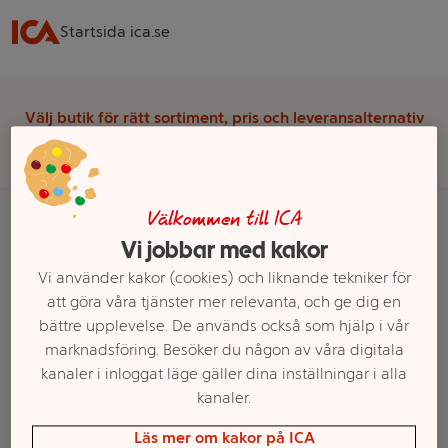
Startsida ica.se
Välj butik för rätt sortiment, pris och leveransalternativ
Välj butik
Välkommen till ICA
Vi jobbar med kakor
Startsida
Skafferi
Smaker från världen
Indien
Vi använder kakor (cookies) och liknande tekniker för
att göra våra tjänster mer relevanta, och ge dig en
Ett exempel på onlinesortiment visas.
bättre upplevelse. De används också som hjälp i vår
marknadsföring. Besöker du någon av våra digitala
Glutenfria produkter i Indien
kanaler i inloggat läge gäller dina inställningar i alla
kanaler.
Filter
Läs mer om kakor på ICA