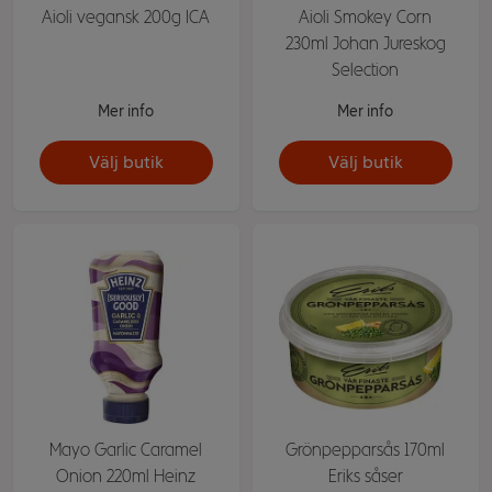
Aioli vegansk 200g ICA
Aioli Smokey Corn
230ml Johan Jureskog
Selection
Mer info
Mer info
Välj butik
Välj butik
Mayo Garlic Caramel
Grönpepparsås 170ml
Onion 220ml Heinz
Eriks såser