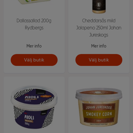
Dallassallad 200g
Cheddarsås mild
Rydbergs
Jalapeno 250ml Johan
Jureskogs
Mer info
Mer info
Välj butik
Välj butik