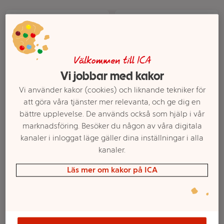
Välkommen till ICA
Vi jobbar med kakor
Vi använder kakor (cookies) och liknande tekniker för
att göra våra tjänster mer relevanta, och ge dig en
Herb & Garlicsauce
BBQ Sauce Original
bättre upplevelse. De används också som hjälp i vår
200g Farmers & Chefs
355g Santa Maria
marknadsföring. Besöker du någon av våra digitala
kanaler i inloggat läge gäller dina inställningar i alla
Mer info
Mer info
kanaler.
Välj butik
Välj butik
Läs mer om kakor på ICA