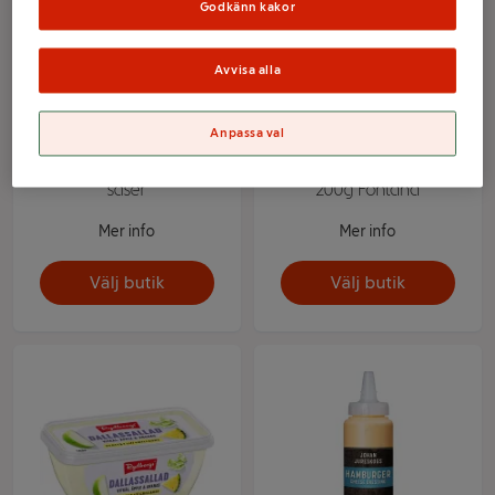
Godkänn kakor
Avvisa alla
Anpassa val
Pepparsås 230ml Eriks
Tzatziki Äkta Grekisk
såser
200g Fontana
Mer info
Mer info
Välj butik
Välj butik