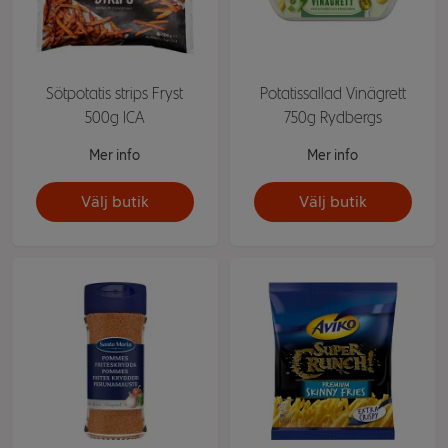
Sötpotatis strips Fryst
Potatissallad Vinägrett
500g ICA
750g Rydbergs
Mer info
Mer info
Välj butik
Välj butik