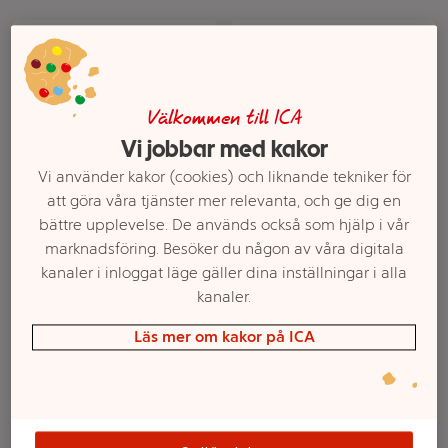
Välkommen till ICA
Vi jobbar med kakor
Vi använder kakor (cookies) och liknande tekniker för
att göra våra tjänster mer relevanta, och ge dig en
bättre upplevelse. De används också som hjälp i vår
Strips Sötpotatis
Månadens potatis
marknadsföring. Besöker du någon av våra digitala
Morötter och
900g Klass 1 ICA
kanaler i inloggat läge gäller dina inställningar i alla
Palsternacka 500g ICA
kanaler.
Mer info
Mer info
Läs mer om kakor på ICA
Välj butik
Välj butik