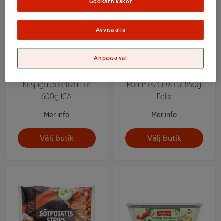
Godkänn kakor
Avvisa alla
Anpassa val
Krispiga potatisräfflor
Pommes Criss cut 850g
600g ICA
Felix
Mer info
Mer info
Välj butik
Välj butik