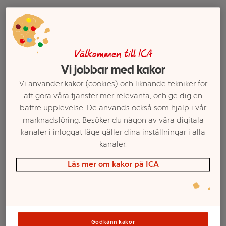
Välkommen till ICA
Vi jobbar med kakor
Vi använder kakor (cookies) och liknande tekniker för
att göra våra tjänster mer relevanta, och ge dig en
bättre upplevelse. De används också som hjälp i vår
Champagneglas
Sugrör Krokiga 4-p
marknadsföring. Besöker du någon av våra digitala
hamrat plast 15cl ICA
Happy Party
kanaler i inloggat läge gäller dina inställningar i alla
kanaler.
Mer info
Mer info
Läs mer om kakor på ICA
Välj butik
Välj butik
Godkänn kakor