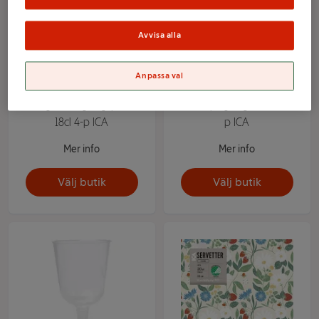
Avvisa alla
Anpassa val
Vinglas flergångsplast
Champagneglas 15cl 6-
18cl 4-p ICA
p ICA
Mer info
Mer info
Välj butik
Välj butik