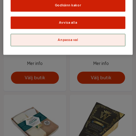
Godkänn kakor
Avvisa alla
Anpassa val
Snacks Fröknäcke
Prosciutto di parma 85g
Havssalt 120g ICA
ICA Selection
Mer info
Mer info
Välj butik
Välj butik