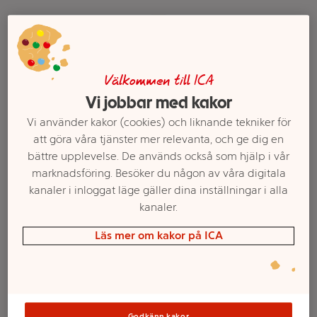
Välkommen till ICA
Vi jobbar med kakor
Vi använder kakor (cookies) och liknande tekniker för
att göra våra tjänster mer relevanta, och ge dig en
bättre upplevelse. De används också som hjälp i vår
Pan pizza Veggie 170g
Mantije paj med nötkött
marknadsföring. Besöker du någon av våra digitala
Billys
500g Plivit
kanaler i inloggat läge gäller dina inställningar i alla
Mer info
Mer info
kanaler.
Läs mer om kakor på ICA
Välj butik
Välj butik
Godkänn kakor