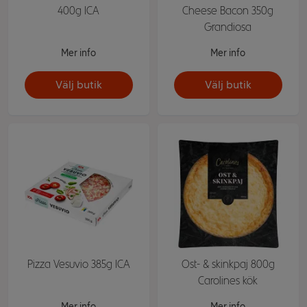
400g ICA
Cheese Bacon 350g
Grandiosa
Mer info
Mer info
Välj butik
Välj butik
Pizza Vesuvio 385g ICA
Ost- & skinkpaj 800g
Carolines kök
Mer info
Mer info