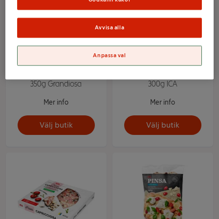
Avvisa alla
Anpassa val
Pizza Vesuvio Fryst
Kyckling & Broccolipaj
350g Grandiosa
300g ICA
Mer info
Mer info
Välj butik
Välj butik