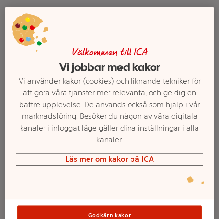
Välkommen till ICA
Vi jobbar med kakor
Vi använder kakor (cookies) och liknande tekniker för
att göra våra tjänster mer relevanta, och ge dig en
bättre upplevelse. De används också som hjälp i vår
Väggkalender 26/27
Familjekalender 26/27
marknadsföring. Besöker du någon av våra digitala
Veckoplan
Rolig
kanaler i inloggat läge gäller dina inställningar i alla
kanaler.
Mer info
Mer info
Läs mer om kakor på ICA
Välj butik
Välj butik
Godkänn kakor