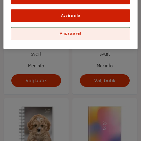
Avvisa alla
Anpassa val
Kal 26/27 Study A5 Twist
Kalender 26/27 Mini,
svart
svart
Mer info
Mer info
Välj butik
Välj butik