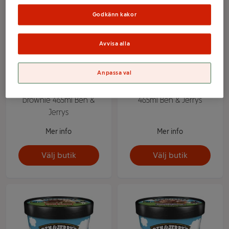
Godkänn kakor
Avvisa alla
Anpassa val
Glass Chocolate fudge
Glass Peanut butter cup
brownie 465ml Ben &
465ml Ben & Jerrys
Jerrys
Mer info
Mer info
Välj butik
Välj butik