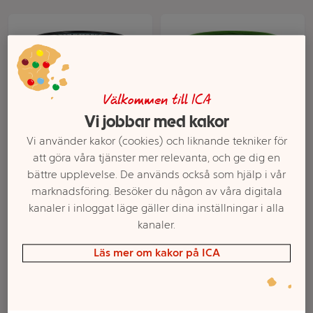
Välkommen till ICA
Vi jobbar med kakor
Vi använder kakor (cookies) och liknande tekniker för
Glass Strawberry
Glass Fudge Brownie
att göra våra tjänster mer relevanta, och ge dig en
cheesecake 465ml Ben
Vegan 465ml Ben &
bättre upplevelse. De används också som hjälp i vår
& Jerrys
Jerrys
marknadsföring. Besöker du någon av våra digitala
kanaler i inloggat läge gäller dina inställningar i alla
Mer info
Mer info
kanaler.
Välj butik
Välj butik
Läs mer om kakor på ICA