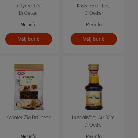
Kristyr Vit 125g
Kristyr Grön 125g
Dr.Oetker
Dr.Oetker
Mer info
Mer info
Välj butik
Välj butik
Korinter 75g Dr.Oetker
Hushållsfärg Gul 30ml
Dr.Oetker
Mer info
Mer info