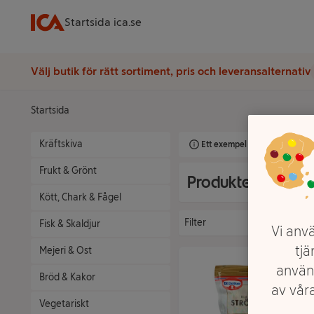
Startsida ica.se
Välj butik för rätt sortiment, pris och leveransalternativ
Startsida
Kräftskiva
Ett exempel på onlinesortimen
Frukt & Grönt
Produkter från Dr
Kött, Chark & Fågel
Filter
Fisk & Skaldjur
Vi anvä
tjä
Mejeri & Ost
använ
Bröd & Kakor
av våra
Vegetariskt