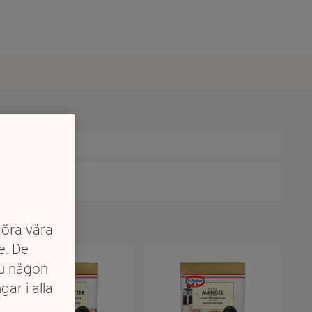
göra våra
e. De
du någon
gar i alla