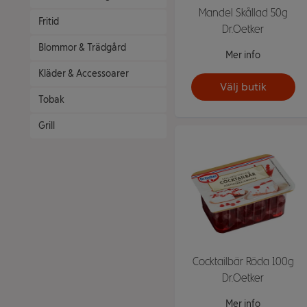
Mandel Skållad 50g
Fritid
Dr.Oetker
Blommor & Trädgård
Mer info
Kläder & Accessoarer
Välj butik
Tobak
Grill
Cocktailbär Röda 100g
Dr.Oetker
Mer info