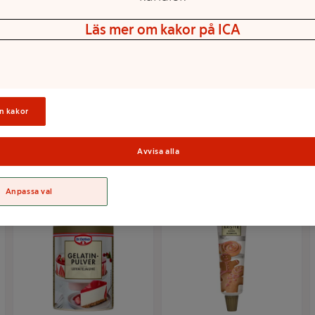
Läs mer om kakor på ICA
Mandelspån Rostade
Mandelspån 50g
50g Dr.Oetker
Dr.Oetker
n kakor
Mer info
Mer info
Välj butik
Välj butik
Avvisa alla
Anpassa val