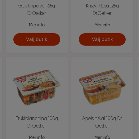
Gelatinpulver 65g
Kristyr Rosa 125g
Dr.Oetker
Dr.Oetker
Mer info
Mer info
Välj butik
Välj butik
Fruktblandning 100g
Apelsinskal 100g Dr.
Dr.Oetker
Oetker
Mer info
Mer info