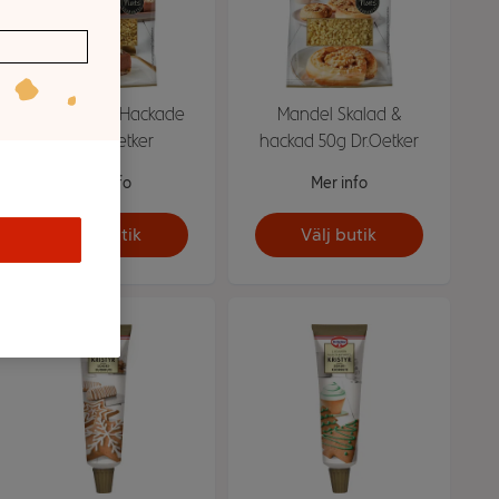
Hasselnötter Hackade
Mandel Skalad &
50g Dr.Oetker
hackad 50g Dr.Oetker
Mer info
Mer info
Välj butik
Välj butik