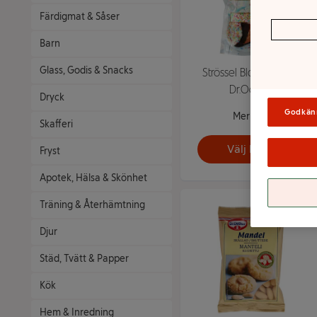
Färdigmat & Såser
Barn
Glass, Godis & Snacks
Strössel Blandat 145g
Dr.Oetker
Dryck
Godkän
Mer info
Skafferi
Välj butik
Fryst
Apotek, Hälsa & Skönhet
Träning & Återhämtning
Djur
Städ, Tvätt & Papper
Kök
Hem & Inredning