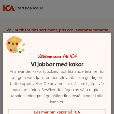
Startsida ica.se
Välj butik för rätt sortiment, pris och leveransalternativ
Välj butik
Välkommen till ICA
Vi jobbar med kakor
Startsida
Vi använder kakor (cookies) och liknande tekniker för
att göra våra tjänster mer relevanta, och ge dig en
Ett exempel på onlinesortiment visas.
bättre upplevelse. De används också som hjälp i vår
marknadsföring. Besöker du någon av våra digitala
Produkter från Jules Destrooper
kanaler i inloggat läge gäller dina inställningar i alla
kanaler.
Filter
Läs mer om kakor på ICA