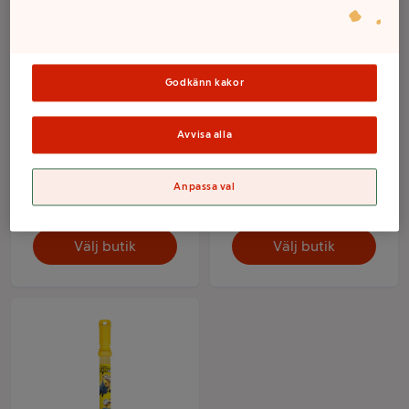
Godkänn kakor
Avvisa alla
Mjukis Mini Minion 8cm
Figurer Minion 5cm 4-p
1-p
Anpassa val
Mer info
Mer info
Välj butik
Välj butik