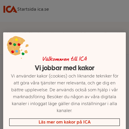
Startsida ica.se
Välj butik för rätt sortiment, pris och leveransalternativ
Välj butik
Välkommen till ICA
Vi jobbar med kakor
Startsida
Vi använder kakor (cookies) och liknande tekniker för
att göra våra tjänster mer relevanta, och ge dig en
bättre upplevelse. De används också som hjälp i vår
Ett exempel på onlinesortiment visas.
marknadsföring. Besöker du någon av våra digitala
Produkter från Minions
kanaler i inloggat läge gäller dina inställningar i alla
kanaler.
Läs mer om kakor på ICA