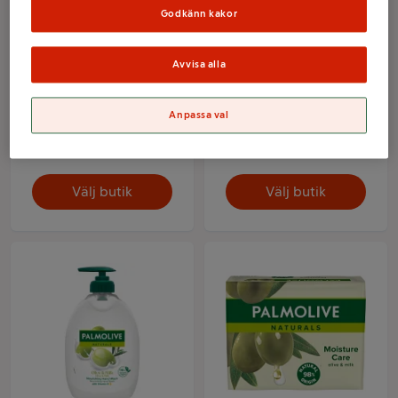
Godkänn kakor
Avvisa alla
Flytande handtvål Milk
Flytande handtvål
& honey 500ml
Delicate care Almond
Palmolive
milk 500ml Palmolive
Anpassa val
Mer info
Mer info
Välj butik
Välj butik