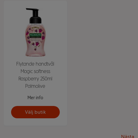
Flytande handtvål
Magic softness
Raspberry 250ml
Palmolive
Mer info
Välj butik
Nästa