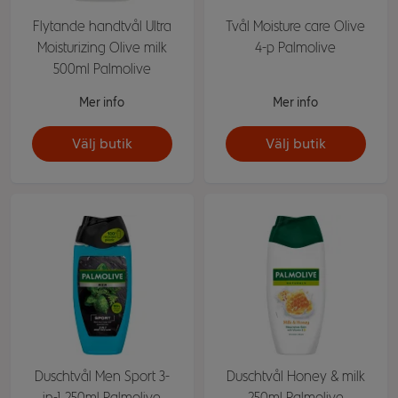
Flytande handtvål Ultra
Tvål Moisture care Olive
Moisturizing Olive milk
4-p Palmolive
500ml Palmolive
Mer info
Mer info
Välj butik
Välj butik
Duschtvål Men Sport 3-
Duschtvål Honey & milk
in-1 250ml Palmolive
250ml Palmolive