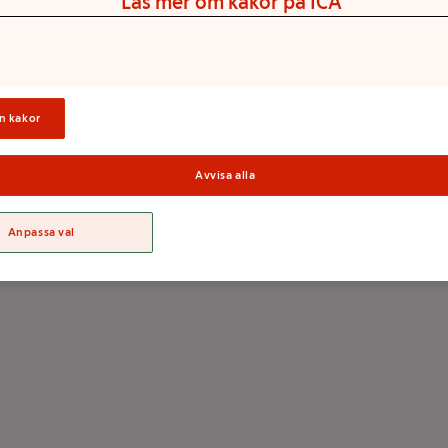
Läs mer om kakor på ICA
Tejp No more nails
Mount & Remove tub
Pattex
44g Pattex
Mer info
Mer info
n kakor
Välj butik
Välj butik
Avvisa alla
Anpassa val