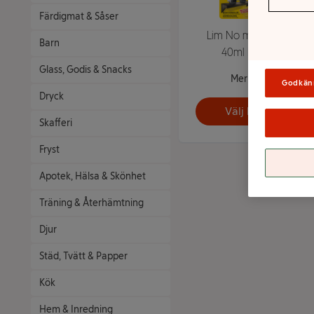
Färdigmat & Såser
Lim No more nails
Barn
40ml Pattex
Glass, Godis & Snacks
Mer info
Godkän
Dryck
Välj butik
Skafferi
Fryst
Apotek, Hälsa & Skönhet
Träning & Återhämtning
Djur
Städ, Tvätt & Papper
Kök
Hem & Inredning