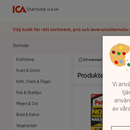
Startsida ica.se
Välj butik för rätt sortiment, pris och leveransalternativ
Startsida
Kräftskiva
Ett exempel på onlinesortimen
Frukt & Grönt
Produkter från Pa
Kött, Chark & Fågel
Vi anvä
tjä
Fisk & Skaldjur
använ
Mejeri & Ost
av våra
Bröd & Kakor
Vegetariskt