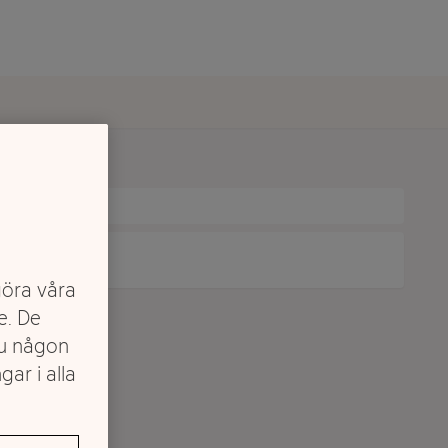
göra våra
e. De
du någon
gar i alla