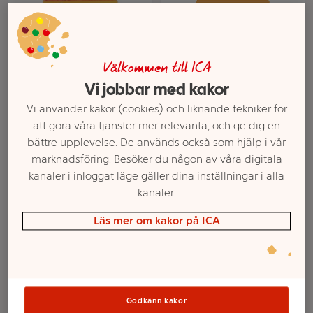
Välkommen till ICA
Vi jobbar med kakor
Vi använder kakor (cookies) och liknande tekniker för
Scrub Mommy Violett
Scrub Daddy Original
att göra våra tjänster mer relevanta, och ge dig en
Mer info
Mer info
bättre upplevelse. De används också som hjälp i vår
marknadsföring. Besöker du någon av våra digitala
Välj butik
Välj butik
kanaler i inloggat läge gäller dina inställningar i alla
kanaler.
Läs mer om kakor på ICA
Godkänn kakor