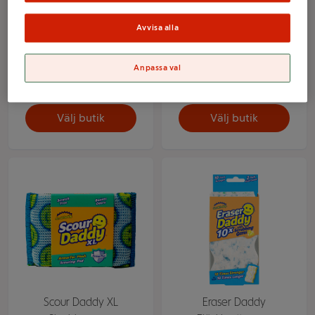
Avvisa alla
Daddy Caddy Hållare
Sponge Daddy
Allrengöring 4p
Anpassa val
Mer info
Mer info
Välj butik
Välj butik
Scour Daddy XL
Eraser Daddy