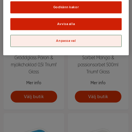
Godkänn kakor
Avvisa alla
Anpassa val
Gräddglass Päron &
Sorbet Mango &
mjölkchoklad 0,5l Triumf
passionsorbet 500ml
Glass
Triumf Glass
Mer info
Mer info
Välj butik
Välj butik