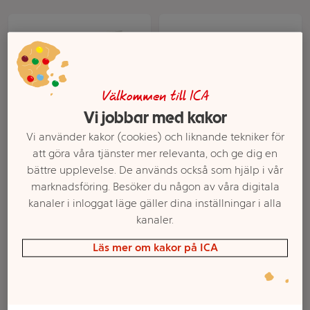
Välkommen till ICA
Vi jobbar med kakor
Vi använder kakor (cookies) och liknande tekniker för
att göra våra tjänster mer relevanta, och ge dig en
Glasstrut Kalas
Gräddglass
bättre upplevelse. De används också som hjälp i vår
Jordgubb & vanilj
Gammaldags vanilj 0,5l
marknadsföring. Besöker du någon av våra digitala
2200ml 20-p Triumf
Triumf Glass
kanaler i inloggat läge gäller dina inställningar i alla
Glass
kanaler.
Mer info
Mer info
Läs mer om kakor på ICA
Välj butik
Välj butik