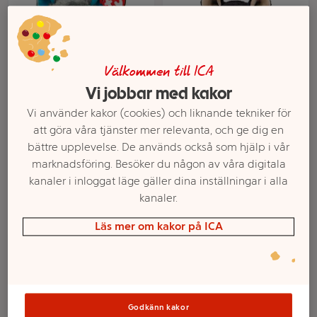
Välkommen till ICA
Vi jobbar med kakor
Vi använder kakor (cookies) och liknande tekniker för
Ty Mjukisdjur Slusch
Ty Mjukisdjur Spirit
att göra våra tjänster mer relevanta, och ge dig en
hund 15cm
Schäfer 15cm
bättre upplevelse. De används också som hjälp i vår
Mer info
Mer info
marknadsföring. Besöker du någon av våra digitala
kanaler i inloggat läge gäller dina inställningar i alla
Välj butik
Välj butik
kanaler.
Läs mer om kakor på ICA
Godkänn kakor