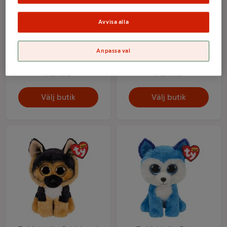
Avvisa alla
Ty Mjukisdjur Bamboo
Ty Mjukisdjur Reagan
Anpassa val
panter 15cm
katt 15cm
Mer info
Mer info
Välj butik
Välj butik