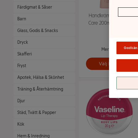
Färdigmat & Såser
Handkräm Intensive
Barn
Care 200ml Vaseline
Glass, Godis & Snacks
Dryck
Godkän
Mer info
Skafferi
Välj butik
Fryst
Apotek, Hälsa & Skönhet
Träning & Återhämtning
Djur
Städ, Tvätt & Papper
Kök
Hem & Inredning