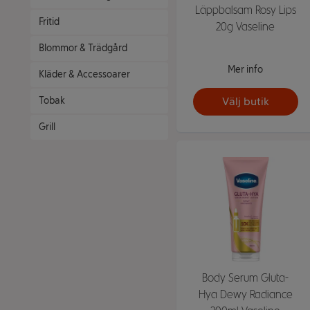
Läppbalsam Rosy Lips
Fritid
20g Vaseline
Blommor & Trädgård
Mer info
Kläder & Accessoarer
Välj butik
Tobak
Grill
Body Serum Gluta-
Hya Dewy Radiance