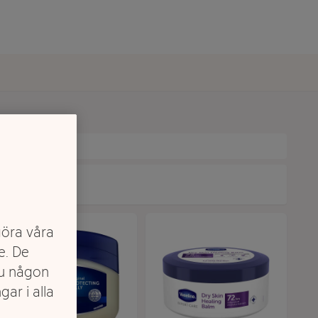
göra våra
e. De
du någon
gar i alla