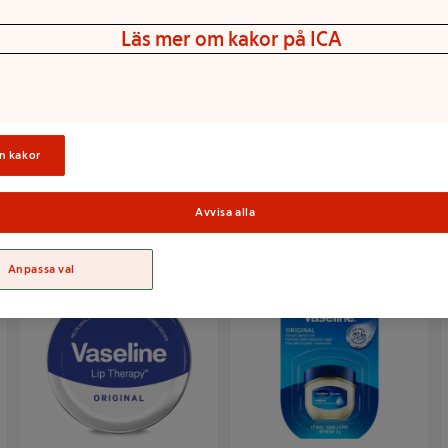
Läs mer om kakor på ICA
Body Lotion Intensive
Hudlotion Intensive
Care Advanced Repair
Care Essential Healing
Parfymfri 200ml
200ml Vaseline
Vaseline
n kakor
Mer info
Mer info
Välj butik
Välj butik
Avvisa alla
Anpassa val