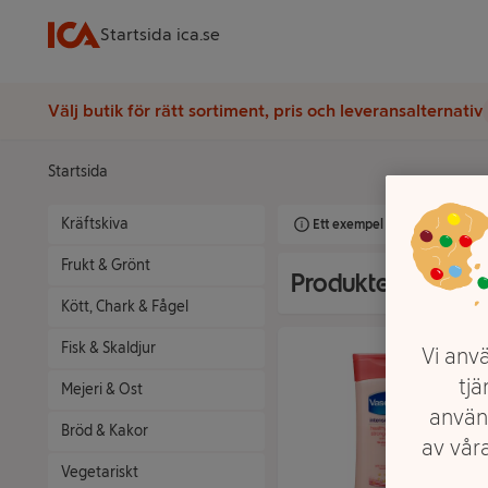
Startsida ica.se
Välj butik för rätt sortiment, pris och leveransalternativ
Startsida
Kräftskiva
Ett exempel på onlinesortimen
Frukt & Grönt
Produkter från Va
Kött, Chark & Fågel
Fisk & Skaldjur
Vi anvä
tjä
Mejeri & Ost
använ
Bröd & Kakor
av våra
Vegetariskt