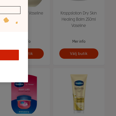
Original 100g Vaseline
Kroppslotion Dry Skin
Healing Balm 250ml
Vaseline
Mer info
Mer info
Välj butik
Välj butik