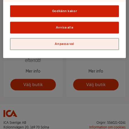
Godkänn kakor
Avvisa alla
Anpassa val
52 Smoothies : WOW!
25 Underbara
Det smakar som en
äppelrecept
efterrätt!
Mer info
Mer info
Välj butik
Välj butik
ICA Sverige AB
Orgnr: 556021-0261
Kolonnvägen 20, 169 70 Solna
Information om cookies