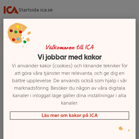
Startsida ica.se
Välj butik för rätt sortiment, pris och leveransalternativ
Välj butik
Välkommen till ICA
Vi jobbar med kakor
Vi använder kakor (cookies) och liknande tekniker för
att göra våra tjänster mer relevanta, och ge dig en
bättre upplevelse. De används också som hjälp i vår
Startsida
marknadsföring. Besöker du någon av våra digitala
kanaler i inloggat läge gäller dina inställningar i alla
Ett exempel på onlinesortiment visas.
kanaler.
Produkter från Vesterlund
Läs mer om kakor på ICA