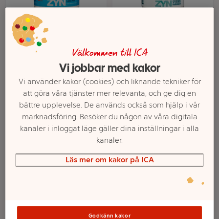
Välkommen till ICA
Vi jobbar med kakor
Nikotinpåse utan tobak
Nikotinpåse utan tobak
Vi använder kakor (cookies) och liknande tekniker för
Cool Mint Medium 5-p
Spearmint Medium 5-p
att göra våra tjänster mer relevanta, och ge dig en
Zyn
Zyn
bättre upplevelse. De används också som hjälp i vår
marknadsföring. Besöker du någon av våra digitala
Mer info
Mer info
kanaler i inloggat läge gäller dina inställningar i alla
kanaler.
Välj butik
Välj butik
Läs mer om kakor på ICA
Godkänn kakor