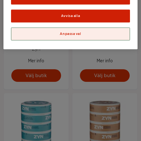
Avvisa alla
Nikotinpåse utan tobak
Zyn Mini Dry Cit Sto
Anpassa val
Cool Mint Strong 5-p
Zyn
Zyn
Mer info
Mer info
Välj butik
Välj butik