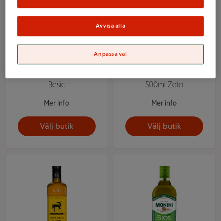
Avvisa alla
Anpassa val
Olivolja 1000ml ICA
Extra jungfruolivolja
Basic
500ml Zeta
Mer info
Mer info
Välj butik
Välj butik