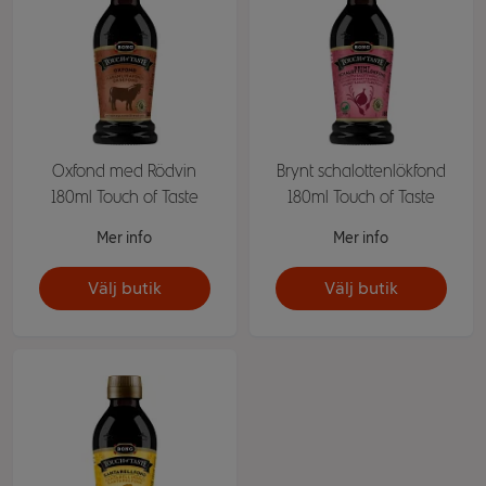
Oxfond med Rödvin
Brynt schalottenlökfond
180ml Touch of Taste
180ml Touch of Taste
Mer info
Mer info
Välj butik
Välj butik