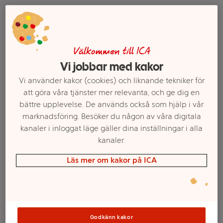
Välkommen till ICA
Vi jobbar med kakor
Vi använder kakor (cookies) och liknande tekniker för
att göra våra tjänster mer relevanta, och ge dig en
bättre upplevelse. De används också som hjälp i vår
Oxfond med rödvin
Kycklingfond Ekologisk
marknadsföring. Besöker du någon av våra digitala
180ml ICA
180ml Touch of Taste
kanaler i inloggat läge gäller dina inställningar i alla
kanaler.
Mer info
Mer info
Läs mer om kakor på ICA
Välj butik
Välj butik
Godkänn kakor