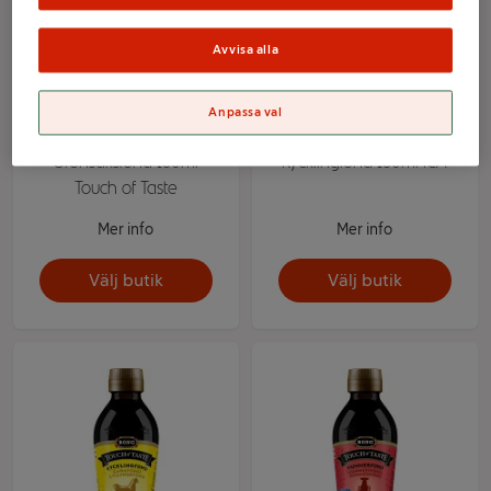
Avvisa alla
Anpassa val
Grönsaksfond 180ml
Kycklingfond 180ml ICA
Touch of Taste
Mer info
Mer info
Välj butik
Välj butik