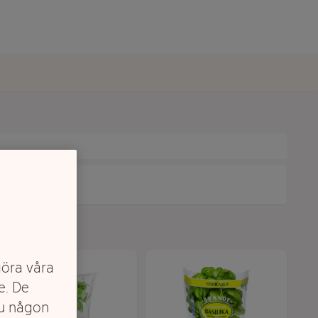
göra våra
e. De
du någon