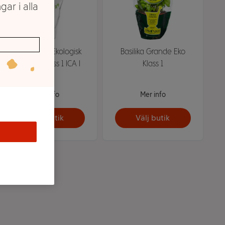
gar i alla
Thaibasilika Ekologisk
Basilika Grande Eko
1-p KRAV Klass 1 ICA I
Klass 1
Mer info
Mer info
Välj butik
Välj butik