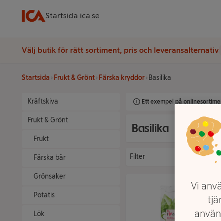
Startsida ica.se
Välj butik för rätt sortiment, pris och leveransalternativ
Startsida
Frukt & Grönt
Färska kryddor
Basilika
Kräftskiva
Ett exempel på onlinesortimen
Frukt & Grönt
Basilika
Frukt
Filter
Färska bär
Grönsaker
Vi anvä
Potatis
tjä
använ
Lök