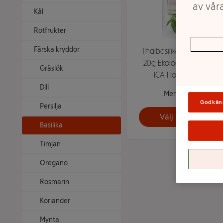
av våra
Kål
Rotfrukter
Färska kryddor
Thaibasilika flowpack
20g Ekologisk Klass 1
Gräslök
ICA I love eco
Dill
Mer info
Godkän
Persilja
Välj butik
Basilika
Timjan
Oregano
Rosmarin
Koriander
Mynta