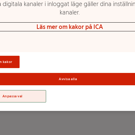
 digitala kanaler i inloggat läge gäller dina inställnin
kanaler.
Läs mer om kakor på ICA
Basilika flowpack 20g
Basilika Ekologisk 1-p
Ekologisk Klass 1 ICA I
KRAV Klass 1 ICA I
love eco
Mer info
Mer info
n kakor
Välj butik
Välj butik
Avvisa alla
Anpassa val