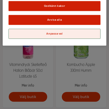
Välj butik
Välj butik
Godkänn kakor
Avvisa alla
Anpassa val
Vitamindryck Skellefteå
Kombucha Äpple
Hallon Blåbär 50cl
330ml Humm
Latitude 65
Mer info
Mer info
Välj butik
Välj butik