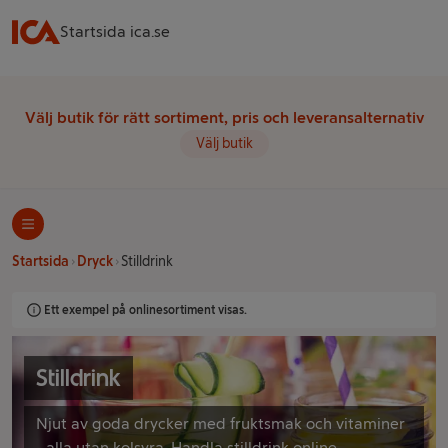
Startsida ica.se
Välj butik för rätt sortiment, pris och leveransalternativ
Välj butik
Startsida
Dryck
Stilldrink
Ett exempel på onlinesortiment visas.
Stilldrink
Njut av goda drycker med fruktsmak och vitaminer
- alla utan kolsyra. Handla stilldrink online.