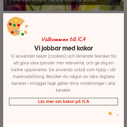
Filter
Välkommen till ICA
Vi jobbar med kakor
Vi använder kakor (cookies) och liknande tekniker för
att göra våra tjänster mer relevanta, och ge dig en
bättre upplevelse. De används också som hjälp i vår
marknadsföring. Besöker du någon av våra digitala
kanaler i inloggat läge gäller dina inställningar i alla
kanaler.
Fruktdryck Hallon
Rabarbermust 3l
vattenmelon Sockerfri
Värmdö Musteri
Läs mer om kakor på ICA
50cl Festis
Mer info
Mer info