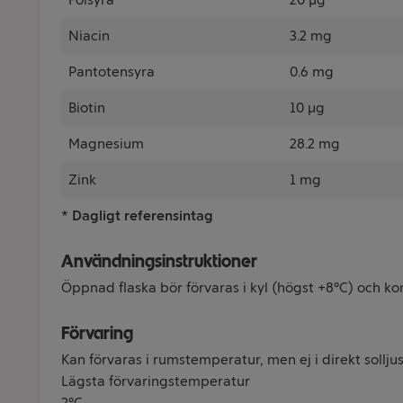
Niacin
3.2 mg
Pantotensyra
0.6 mg
Biotin
10 µg
Magnesium
28.2 mg
Zink
1 mg
* Dagligt referensintag
Användningsinstruktioner
Öppnad flaska bör förvaras i kyl (högst +8°C) och k
Förvaring
Kan förvaras i rumstemperatur, men ej i direkt solljus
Lägsta förvaringstemperatur
2°C