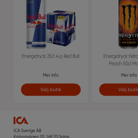
Energidryck 25cl 4-p Red Bull
Energidryck Nitr
Peach 50cl Mo
Mer info
Mer info
Välj butik
Välj buti
ICA Sverige AB
Kolonnvägen 20, 169 70 Solna