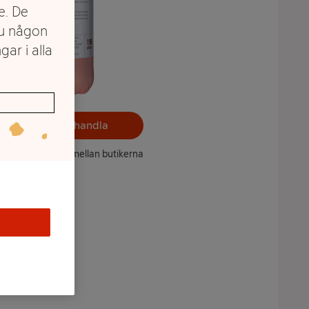
e. De
du någon
gar i alla
Välj butik och handla
ntet kan variera mellan butikerna