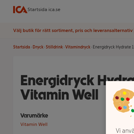
Startsida ica.se
Välj butik för rätt sortiment, pris och leveransalternativ
Startsida
Dryck
Stilldrink
Vitamindryck
Energidryck Hydrate 1,
Energidryck Hydrat
Vitamin Well
Varumärke
Vitamin Well
Vi anvä