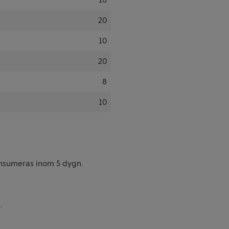
20
10
20
8
10
onsumeras inom 5 dygn.
.