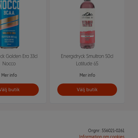
ck Golden Era 33cl
Energidryck Smultron 50cl
Nocco
Latitude 65
Mer info
Mer info
Välj butik
Välj butik
Orgnr: 556021-0261
Information om cookies