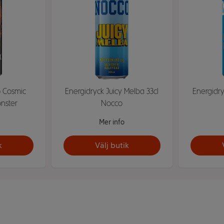
o Cosmic
Energidryck Juicy Melba 33cl
Energidry
nster
Nocco
Mer info
k
Välj butik