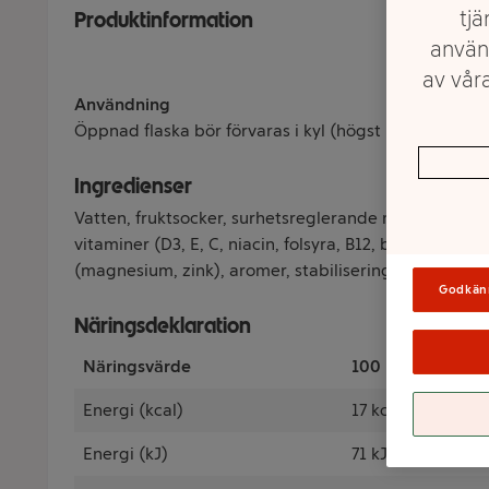
tjä
Produktinformation
använ
av våra
Användning
Öppnad flaska bör förvaras i kyl (högst +8°C) och k
Ingredienser
Vatten, fruktsocker, surhetsreglerande medel (citro
vitaminer (D3, E, C, niacin, folsyra, B12, biotin, pant
(magnesium, zink), aromer, stabiliseringsmedel (pek
Godkän
Näringsdeklaration
Näringsvärde
100 Milliliter
Energi (kcal)
17 kcal
Energi (kJ)
71 kJ