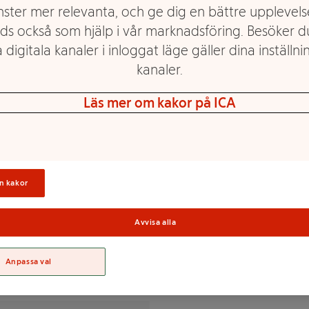
nster mer relevanta, och ge dig en bättre upplevels
ds också som hjälp i vår marknadsföring. Besöker 
 digitala kanaler i inloggat läge gäller dina inställnin
kanaler.
onsumeras inom 5 dygn.
Läs mer om kakor på ICA
nsyra, kalciumkarbonat),
otensyra), mineraler
Sortime
tin), färgämne (lykopen).
n kakor
Avvisa alla
% av DRI(*)
Anpassa val