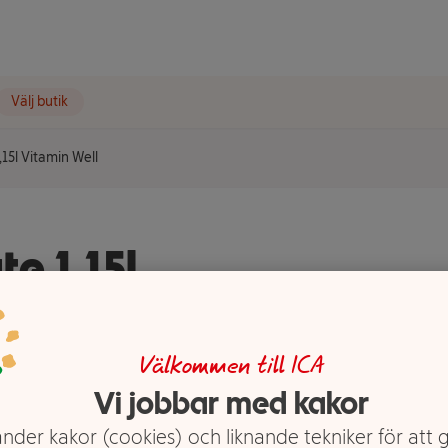
Välj butik
15l Vitamin Well
e 1,15l
Välkommen till ICA
Vi jobbar med kakor
nder kakor (cookies) och liknande tekniker för att 