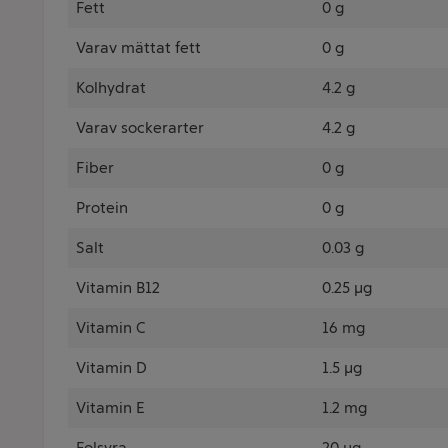
Fett
0 g
Varav mättat fett
0 g
Kolhydrat
4.2 g
Varav sockerarter
4.2 g
Fiber
0 g
Protein
0 g
Salt
0.03 g
Vitamin B12
0.25 µg
Vitamin C
16 mg
Vitamin D
1.5 µg
Vitamin E
1.2 mg
Folsyra
20 µg