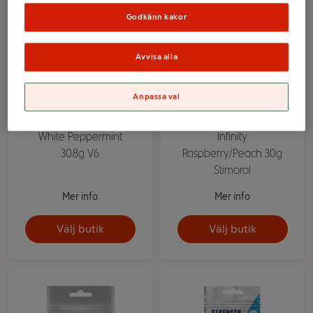
Godkänn kakor
Avvisa alla
Anpassa val
Tuggummi Sockerfri
Tuggummi sockerfri
White Peppermint
Infinity
30.8g V6
Raspberry/Peach 30g
Stimorol
Mer info
Mer info
Välj butik
Välj butik