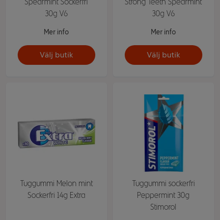
Spearmint Sockerfri
Strong Teeth Spearmint
30g V6
30g V6
Mer info
Mer info
Välj butik
Välj butik
Tuggummi Melon mint
Tuggummi sockerfri
Sockerfri 14g Extra
Peppermint 30g
Stimorol