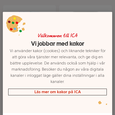
Välkommen till ICA
Vi jobbar med kakor
Vi använder kakor (cookies) och liknande tekniker för
att göra våra tjänster mer relevanta, och ge dig en
Tuggummi sockerfri
Tuggummi White Melon
bättre upplevelse. De används också som hjälp i vår
Dental Dual Action
mint 29g Extra
marknadsföring. Besöker du någon av våra digitala
Spearmint 30g V6
kanaler i inloggat läge gäller dina inställningar i alla
Mer info
Mer info
kanaler.
Välj butik
Välj butik
Läs mer om kakor på ICA