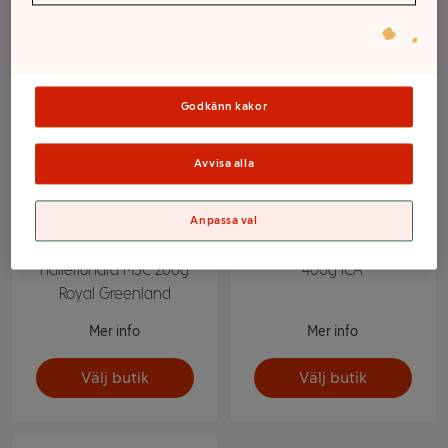
Godkänn kakor
Avvisa alla
Anpassa val
Liten grönländsk
Rödspättafilé Fryst
hälleflundra MSC 200g
400g ICA
Royal Greenland
Mer info
Mer info
Välj butik
Välj butik