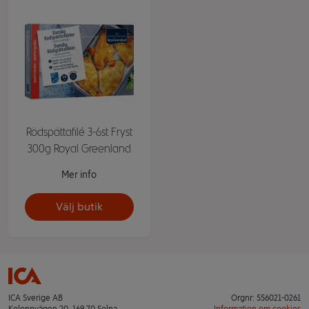
Rödspättafilé 3-6st Fryst
300g Royal Greenland
Mer info
Välj butik
ICA Sverige AB
Orgnr: 556021-0261
Kolonnvägen 20, 169 70 Solna
Information om cookies