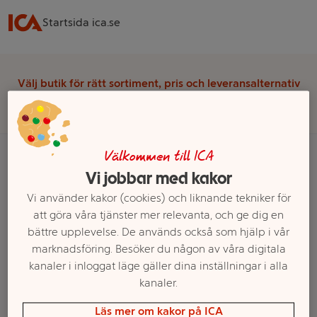
Startsida ica.se
Välj butik för rätt sortiment, pris och leveransalternativ
Välj butik
Välkommen till ICA
Vi jobbar med kakor
Startsida
Fisk & Skaldjur
Fisk
Rödspätta & Plattfisk
Vi använder kakor (cookies) och liknande tekniker för
Fryst Rödspätta & Plattfisk
att göra våra tjänster mer relevanta, och ge dig en
bättre upplevelse. De används också som hjälp i vår
Ett exempel på onlinesortiment visas.
marknadsföring. Besöker du någon av våra digitala
kanaler i inloggat läge gäller dina inställningar i alla
Fryst Rödspätta & Plattfisk
kanaler.
Läs mer om kakor på ICA
Filter