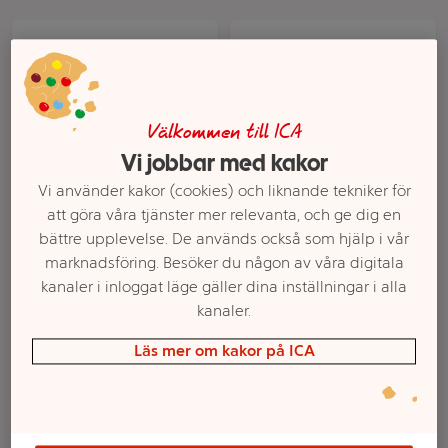
Välkommen till ICA
Vi jobbar med kakor
Vi använder kakor (cookies) och liknande tekniker för
att göra våra tjänster mer relevanta, och ge dig en
Fruktbar hallon & äpple
Maize sticks majs &
bättre upplevelse. De används också som hjälp i vår
23g Hipp
morot 7m 16g Ellas
marknadsföring. Besöker du någon av våra digitala
Kitchen
kanaler i inloggat läge gäller dina inställningar i alla
kanaler.
Mer info
Mer info
Läs mer om kakor på ICA
Välj butik
Välj butik