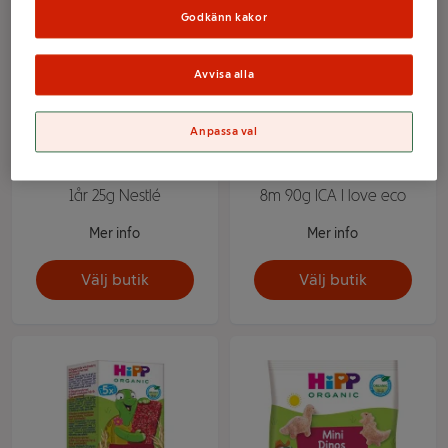
Godkänn kakor
Avvisa alla
Anpassa val
Fruktstång Blåbär Från
Majskrokar Ekologiska
1år 25g Nestlé
8m 90g ICA I love eco
Mer info
Mer info
Välj butik
Välj butik