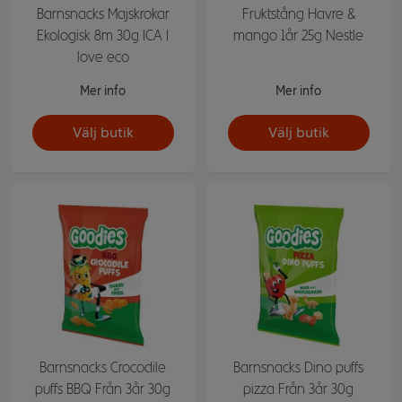
Barnsnacks Majskrokar
Fruktstång Havre &
Ekologisk 8m 30g ICA I
mango 1år 25g Nestle
love eco
Mer info
Mer info
Välj butik
Välj butik
Barnsnacks Crocodile
Barnsnacks Dino puffs
puffs BBQ Från 3år 30g
pizza Från 3år 30g