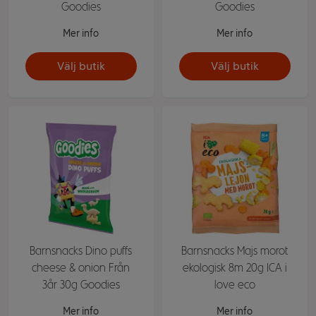
Goodies
Goodies
Mer info
Mer info
Välj butik
Välj butik
Barnsnacks Dino puffs
Barnsnacks Majs morot
cheese & onion Från
ekologisk 8m 20g ICA i
3år 30g Goodies
love eco
Mer info
Mer info