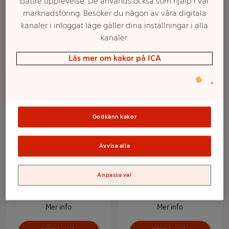
bättre upplevelse. De används också som hjälp i vår
hemma.
marknadsföring. Besöker du någon av våra digitala
kanaler i inloggat läge gäller dina inställningar i alla
kanaler.
Filter
Läs mer om kakor på ICA
Godkänn kakor
Avvisa alla
Fiskbullar i hummersås
Fiskbullar i dillsås 375g
Anpassa val
375g Pacific
Abba
Mer info
Mer info