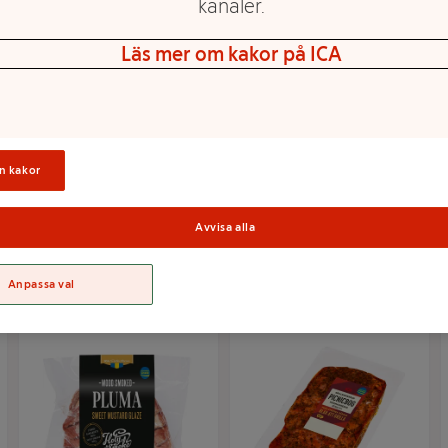
kanaler.
Läs mer om kakor på ICA
Grillspett Färsk Mild
Nötspett Färsk
Chili 400g Scan
Svartpeppar 400g
Scan
n kakor
Mer info
Mer info
Avvisa alla
Välj butik
Välj butik
Anpassa val