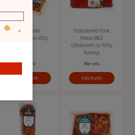
Fläskytterfilé
Fläskytterfilé Färsk
grillmarinerad 450g
Mörad BBQ
ICA
Gårdsmärkt ca 900g
Rybergs
Mer info
Mer info
Välj butik
Välj butik