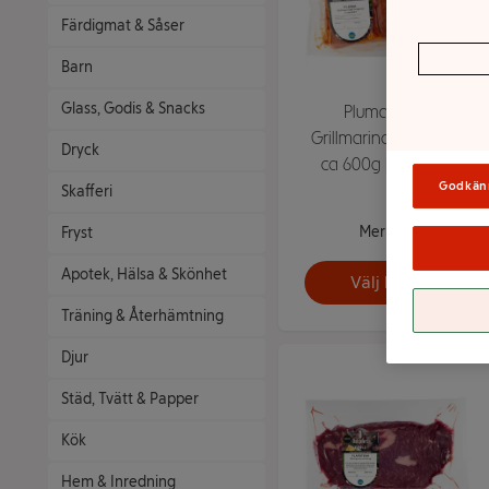
Färdigmat & Såser
Barn
Glass, Godis & Snacks
Pluma Färsk
Grillmarinad Original
Dryck
ca 600g Dalsjöfors
Godkän
Skafferi
Mer info
Fryst
Apotek, Hälsa & Skönhet
Välj butik
Träning & Återhämtning
Djur
Städ, Tvätt & Papper
Kök
Hem & Inredning