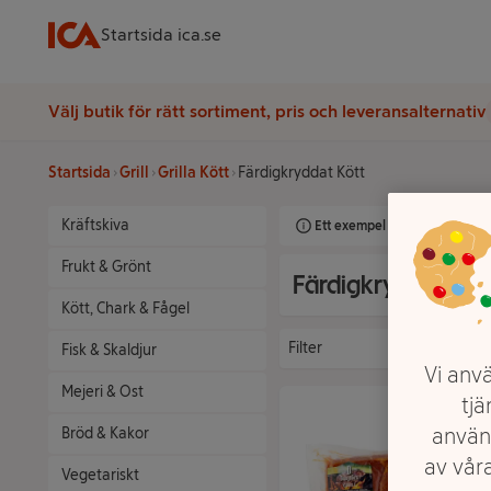
Startsida ica.se
Välj butik för rätt sortiment, pris och leveransalternativ
Startsida
Grill
Grilla Kött
Färdigkryddat Kött
Kräftskiva
Ett exempel på onlinesortimen
Frukt & Grönt
Färdigkryddat Köt
Kött, Chark & Fågel
Filter
Fisk & Skaldjur
Vi anvä
Mejeri & Ost
tjä
använ
Bröd & Kakor
av våra
Vegetariskt