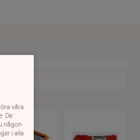
göra våra
e. De
du någon
gar i alla