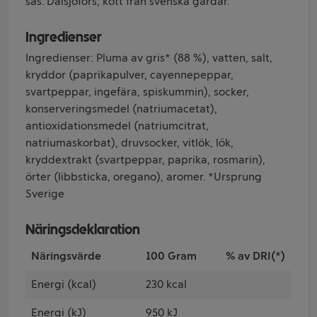
sås. Dalsjöfors, kött från svenska gårdar.
Ingredienser
Ingredienser: Pluma av gris* (88 %), vatten, salt,
kryddor (paprikapulver, cayennepeppar,
svartpeppar, ingefära, spiskummin), socker,
konserveringsmedel (natriumacetat),
antioxidationsmedel (natriumcitrat,
natriumaskorbat), druvsocker, vitlök, lök,
kryddextrakt (svartpeppar, paprika, rosmarin),
örter (libbsticka, oregano), aromer. *Ursprung
Sverige
Näringsdeklaration
Näringsvärde
100 Gram
% av DRI(*)
Energi (kcal)
230 kcal
Energi (kJ)
950 kJ