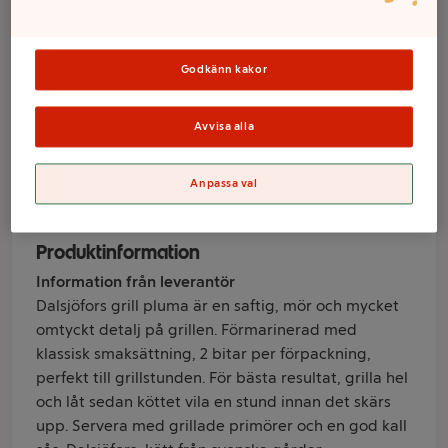
Grillmarinad
Original ca 600g
Godkänn kakor
Dalsjöfors
Avvisa alla
Varumärke
Anpassa val
Dalsjöfors
Produktinformation
Information från leverantör
Dalsjöfors grill pluma är en saftig, mör och mycket
omtyckt detalj på grillen. Förmarinerad med
klassisk smaksättning, 2 bitar per förpackning,
perfekt till grillstunden. För bästa resultat, grilla hel
och låt sedan köttet vila en stund innan det skärs
upp. Servera med grillade primörer och en god kall