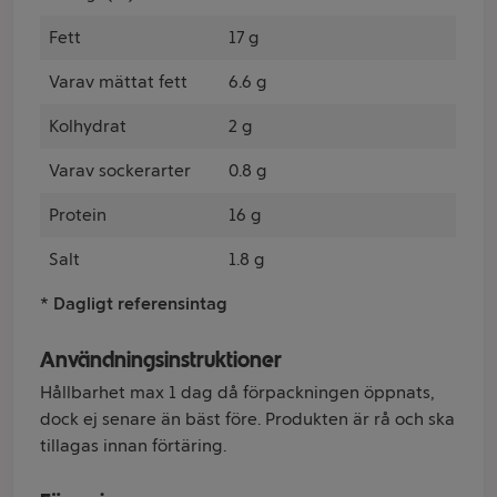
Fett
17 g
Varav mättat fett
6.6 g
Kolhydrat
2 g
Varav sockerarter
0.8 g
Protein
16 g
Salt
1.8 g
* Dagligt referensintag
Användningsinstruktioner
Hållbarhet max 1 dag då förpackningen öppnats,
dock ej senare än bäst före. Produkten är rå och ska
tillagas innan förtäring.