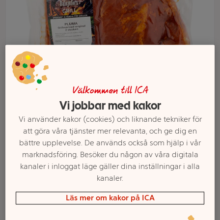
Välkommen till ICA
Vi jobbar med kakor
Vi använder kakor (cookies) och liknande tekniker för
Välj butik och handla
att göra våra tjänster mer relevanta, och ge dig en
bättre upplevelse. De används också som hjälp i vår
Sortimentet kan variera mellan butikerna
marknadsföring. Besöker du någon av våra digitala
kanaler i inloggat läge gäller dina inställningar i alla
kanaler.
Pluma Färsk
Läs mer om kakor på ICA