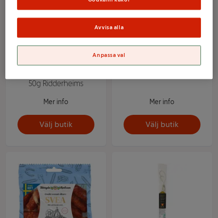
Avvisa alla
Anpassa val
Ölkorv Whiskypinne
Ölkorv Vitlök 40g ICA
50g Ridderheims
Mer info
Mer info
Välj butik
Välj butik