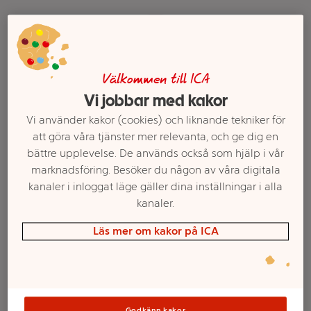
Välkommen till ICA
Vi jobbar med kakor
Vi använder kakor (cookies) och liknande tekniker för
att göra våra tjänster mer relevanta, och ge dig en
bättre upplevelse. De används också som hjälp i vår
Ölkorv snacks Chili 60g
Ölkorv Red Devil 50g
marknadsföring. Besöker du någon av våra digitala
Härryda Karlsson
Ridderheims
kanaler i inloggat läge gäller dina inställningar i alla
Mer info
Mer info
kanaler.
Läs mer om kakor på ICA
Välj butik
Välj butik
Godkänn kakor