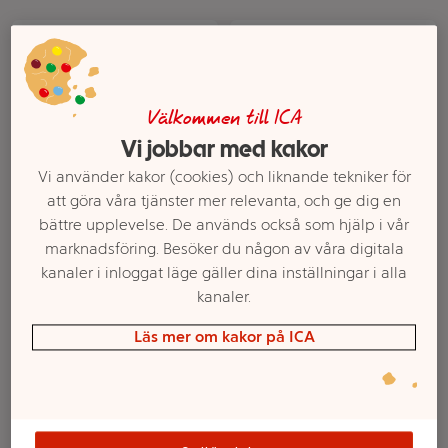
Välkommen till ICA
Vi jobbar med kakor
Vi använder kakor (cookies) och liknande tekniker för
att göra våra tjänster mer relevanta, och ge dig en
bättre upplevelse. De används också som hjälp i vår
Pasta Linguini glutenfri
Lasagne Glutenfri 250g
marknadsföring. Besöker du någon av våra digitala
300g KRAV Semper
Barilla
kanaler i inloggat läge gäller dina inställningar i alla
Mer info
Mer info
kanaler.
Välj butik
Välj butik
Läs mer om kakor på ICA