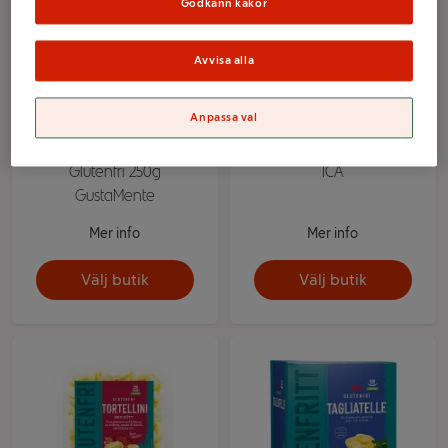
Godkänn kakor
Avvisa alla
Anpassa val
Ravioli Ricotta & Spenat
Bulgur Glutenfri 300g
Glutenfri 250g
ICA
GustaMente
Mer info
Mer info
Välj butik
Välj butik