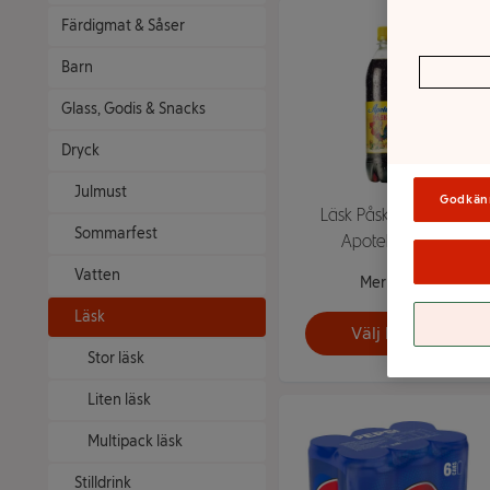
Färdigmat & Såser
Barn
Glass, Godis & Snacks
Dryck
Julmust
Godkän
Läsk Påskmust 50cl
Sommarfest
Apotekarnes
Vatten
Mer info
Läsk
Välj butik
Stor läsk
Liten läsk
Multipack läsk
Stilldrink