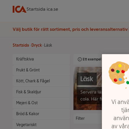
Startsida ica.se
Välj butik för rätt sortiment, pris och leveransalternativ
Startsida
Dryck
Läsk
Kräftskiva
Ett exempel på onlinesortimen
Frukt & Grönt
Läsk
Kött, Chark & Fågel
Servera läskande dryck
Fisk & Skaldjur
cola. Här finns läsk i al
Vi anvä
Mejeri & Ost
tjä
Bröd & Kakor
använ
Filter
Vegetariskt
av våra