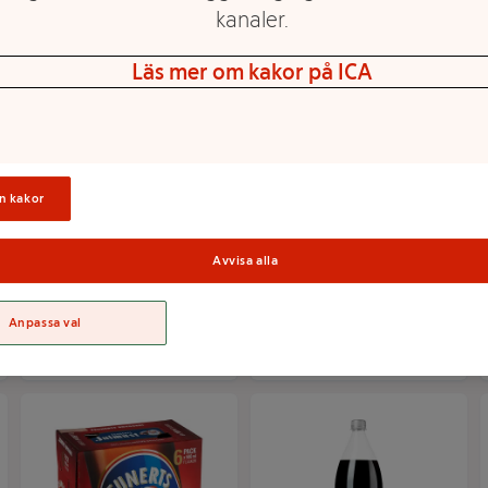
kanaler.
Läs mer om kakor på ICA
n kakor
Läsk Apelsin 33cl
Julmust Apelsin 50cl
Zingo
Apotekarnes
Avvisa alla
Mer info
Mer info
Anpassa val
Välj butik
Välj butik