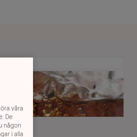
göra våra
e. De
du någon
gar i alla