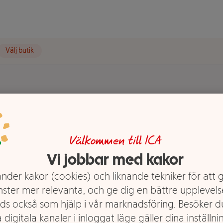
Välj butik
t visas.
Välkommen till ICA
Vi jobbar med kakor
 med smak av päron, hallon eller
la möjliga smaker.
nder kakor (cookies) och liknande tekniker för att 
nster mer relevanta, och ge dig en bättre upplevels
ds också som hjälp i vår marknadsföring. Besöker 
 digitala kanaler i inloggat läge gäller dina inställnin