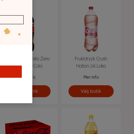
Läsk Cola Vanilla Zero
Fruktdryck Crush
50cl Coca-Cola
Hallon 1,4l Loka
Mer info
Mer info
Välj butik
Välj butik