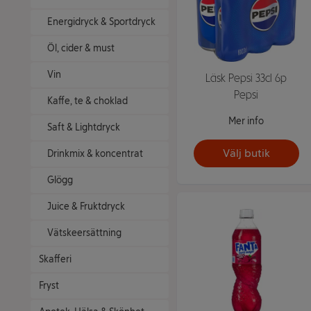
Energidryck & Sportdryck
Öl, cider & must
Vin
Läsk Pepsi 33cl 6p
Pepsi
Kaffe, te & choklad
Mer info
Saft & Lightdryck
Välj butik
Drinkmix & koncentrat
Glögg
Juice & Fruktdryck
Vätskeersättning
Skafferi
Fryst