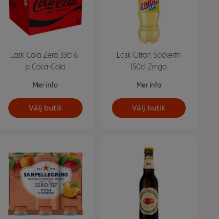
Läsk Cola Zero 33cl 6-
Läsk Citron Sockerfri
p Coca-Cola
150cl Zingo
Mer info
Mer info
Välj butik
Välj butik