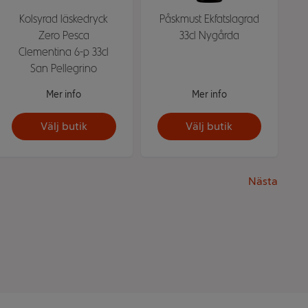
Kolsyrad läskedryck
Påskmust Ekfatslagrad
Zero Pesca
33cl Nygårda
Clementina 6-p 33cl
San Pellegrino
Mer info
Mer info
Välj butik
Välj butik
Nästa