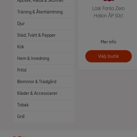
Apotek, Hälsa & Skönhet
Läsk Fanta Zero
Träning & Återhämtning
Hallon ÅP 50cl
Djur
Städ, Tvätt & Papper
Mer info
Kök
Välj butik
Hem & Inredning
Fritid
Blommor & Trädgård
Kläder & Accessoarer
Tobak
Grill