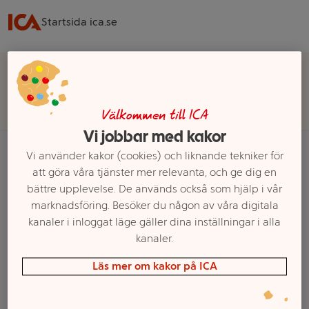
Startsida ica.se
Välj butik för rätt sortiment, pris och leveransalternativ
Välj butik
Välkommen till ICA
Vi jobbar med kakor
Vi använder kakor (cookies) och liknande tekniker för
att göra våra tjänster mer relevanta, och ge dig en
Startsida
Apotek, Hälsa & Skönhet
Hårvård & Styling
Schampo
bättre upplevelse. De används också som hjälp i vår
marknadsföring. Besöker du någon av våra digitala
Ett exempel på onlinesortiment visas.
kanaler i inloggat läge gäller dina inställningar i alla
kanaler.
Produkter från Fudge i Schampo
Läs mer om kakor på ICA
Filter