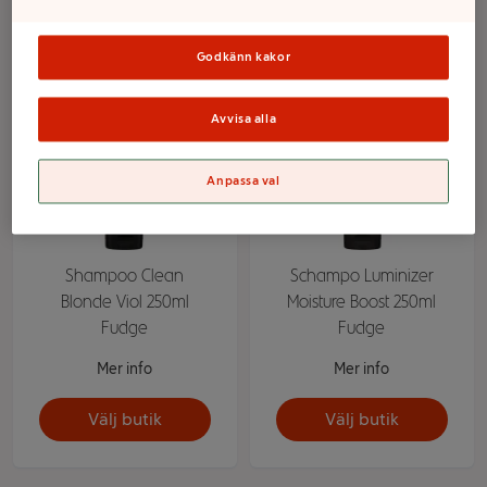
Fudge
✕
Godkänn kakor
Avvisa alla
Anpassa val
Shampoo Clean
Schampo Luminizer
Blonde Viol 250ml
Moisture Boost 250ml
Fudge
Fudge
Mer info
Mer info
Välj butik
Välj butik