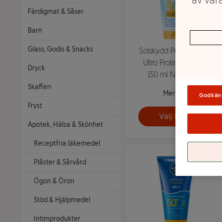
av våra
Färdigmat & Såser
Barn
Glass, Godis & Snacks
Solskydd Protect&Care
Ultra Protect SPF50+
Dryck
150 ml Nivea Sun
Skafferi
Mer info
Godkän
Fryst
Välj butik
Apotek, Hälsa & Skönhet
Receptfria läkemedel
Plåster & Sårvård
Ögon & Öron
Stöd & Hjälpmedel
Intimprodukter