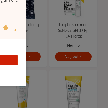
gar i alla
Tanning Applicator 1-p
Läppbalsam med
St Moriz
Solskydd SPF30 1-p
ICA Hjärtat
Mer info
Mer info
Välj butik
Välj butik