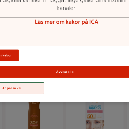
 digitala kanaler i inloggat läge gäller dina inställnin
kanaler.
Läs mer om kakor på ICA
Sollotion Bamse SPF30
Sololja Tropical Dark
250ml CCS
200ml Hawaiian
Tropic
Mer info
Mer info
n kakor
Välj butik
Välj butik
Avvisa alla
Anpassa val