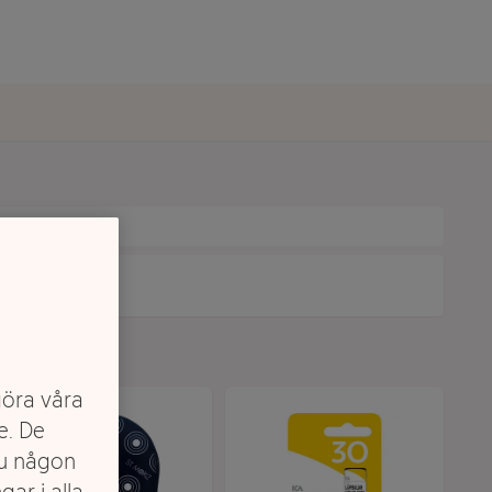
göra våra
e. De
du någon