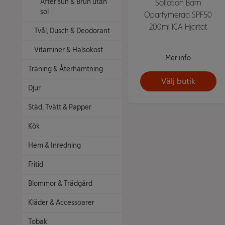
After sun & Brun utan
Sollotion Barn
sol
Oparfymerad SPF50
200ml ICA Hjärtat
Tvål, Dusch & Deodorant
Vitaminer & Hälsokost
Mer info
Träning & Återhämtning
Välj butik
Djur
Städ, Tvätt & Papper
Kök
Hem & Inredning
Fritid
Blommor & Trädgård
Kläder & Accessoarer
Tobak