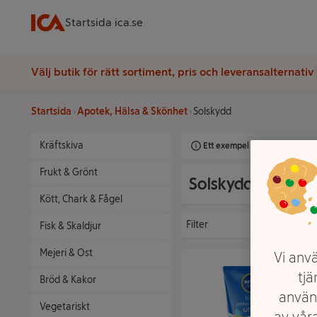
Startsida ica.se
Välj butik för rätt sortiment, pris och leveransalternativ
Startsida
Apotek, Hälsa & Skönhet
Solskydd
Kräftskiva
Ett exempel på onlinesortimen
Frukt & Grönt
Solskydd
Kött, Chark & Fågel
Filter
Fisk & Skaldjur
Mejeri & Ost
Vi anvä
tjä
Bröd & Kakor
använ
Vegetariskt