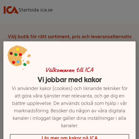
Startsida ica.se
Välj butik för rätt sortiment, pris och leveransalternativ
Välj butik
Välkommen till ICA
Vi jobbar med kakor
Startsida
Apotek, Hälsa & Skönhet
Hårvård & Styling
Schampo
Vi använder kakor (cookies) och liknande tekniker för
att göra våra tjänster mer relevanta, och ge dig en
Ett exempel på onlinesortiment visas.
bättre upplevelse. De används också som hjälp i vår
marknadsföring. Besöker du någon av våra digitala
Produkter från Organic Shop i Schampo
kanaler i inloggat läge gäller dina inställningar i alla
kanaler.
Filter
Läs mer om kakor på ICA