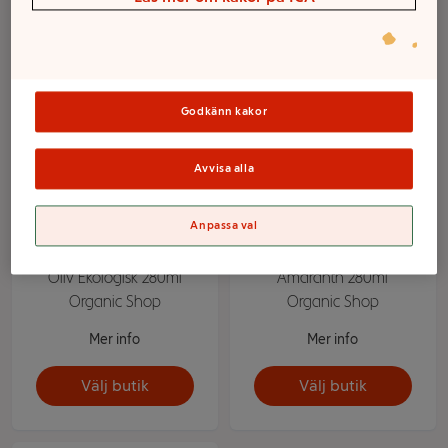
Organic Shop
✕
Godkänn kakor
Avvisa alla
Anpassa val
Schampo Avocado &
Schampo Näckros &
Oliv Ekologisk 280ml
Amaranth 280ml
Organic Shop
Organic Shop
Mer info
Mer info
Välj butik
Välj butik