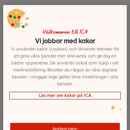
Välkommen till ICA
Vi jobbar med kakor
Vi använder kakor (cookies) och liknande tekniker för
att göra våra tjänster mer relevanta, och ge dig en
bättre upplevelse. De används också som hjälp i vår
Smoothiesugrör med
Sugrör Stjärnor 10-p
marknadsföring. Besöker du någon av våra digitala
borste 8-p Happy Party
Festive
kanaler i inloggat läge gäller dina inställningar i alla
Mer info
Mer info
kanaler.
Läs mer om kakor på ICA
Välj butik
Välj butik
Godkänn kakor