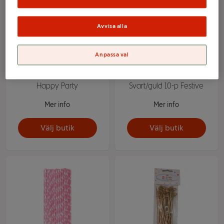
Avvisa alla
Anpassa val
Sugrör Krokiga 4-p
Sugrör Fyrverkeri
Happy Party
Svart/guld 10-p Festive
Mer info
Mer info
Välj butik
Välj butik