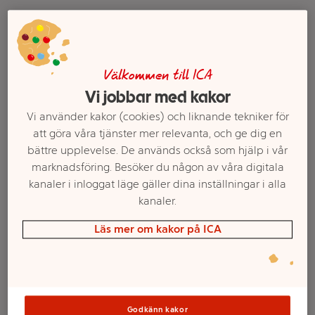
Välkommen till ICA
Vi jobbar med kakor
Vi använder kakor (cookies) och liknande tekniker för
att göra våra tjänster mer relevanta, och ge dig en
bättre upplevelse. De används också som hjälp i vår
Tesked stål 18/0 stål 4-p
Kniv stål 13/0 2-p ICA
marknadsföring. Besöker du någon av våra digitala
ICA
kanaler i inloggat läge gäller dina inställningar i alla
kanaler.
Mer info
Mer info
Läs mer om kakor på ICA
Välj butik
Välj butik
Godkänn kakor