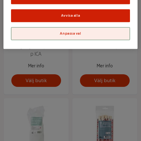
Avvisa alla
Anpassa val
Flergångssked plast 15-
Tesked Diana 2-p ICA
p ICA
Mer info
Mer info
Välj butik
Välj butik