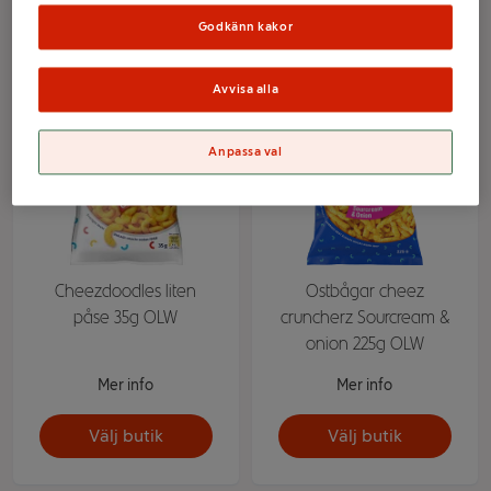
Välj butik
Välj butik
Godkänn kakor
Avvisa alla
Anpassa val
Cheezdoodles liten
Ostbågar cheez
påse 35g OLW
cruncherz Sourcream &
onion 225g OLW
Mer info
Mer info
Välj butik
Välj butik