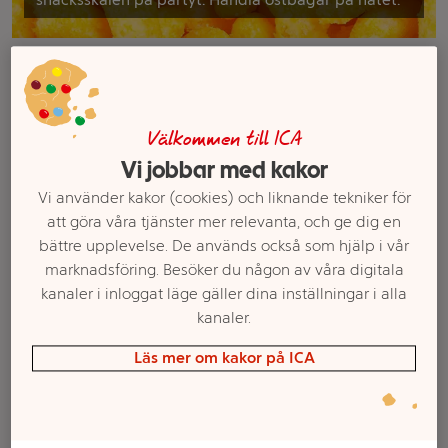
Filter
Välkommen till ICA
Vi jobbar med kakor
Vi använder kakor (cookies) och liknande tekniker för
att göra våra tjänster mer relevanta, och ge dig en
bättre upplevelse. De används också som hjälp i vår
marknadsföring. Besöker du någon av våra digitala
kanaler i inloggat läge gäller dina inställningar i alla
kanaler.
Ostbågar Cheez
cheez doodles®
Doodles Vegan 200g
Västerbottenost 120g
Läs mer om kakor på ICA
OLW
Olw
Mer info
Mer info