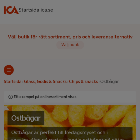
Startsida ica.se
Välj butik för rätt sortiment, pris och leveransalternativ
Välj butik
Startsida
Glass, Godis & Snacks
Chips & snacks
Ostbågar
Ett exempel på onlinesortiment visas.
Ostbågar
Ostbågar är perfekt till fredagsmyset och i
snacksskålen på partyt. Handla ostbågar på nätet.