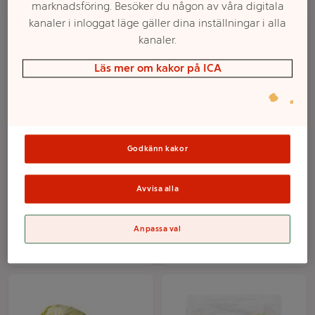
marknadsföring. Besöker du någon av våra digitala
kanaler i inloggat läge gäller dina inställningar i alla
kanaler.
Läs mer om kakor på ICA
Godkänn kakor
Grillspetskål ca800g
Spetskål Grill 1-pack
Klass 1 ICA
Klass 1 ICA
Avvisa alla
Mer info
Mer info
Anpassa val
Välj butik
Välj butik