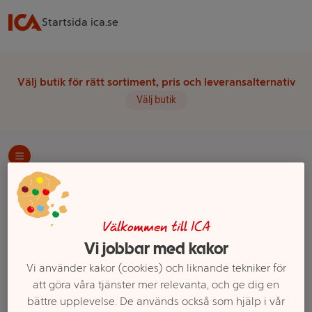
Startsida ica.se
Välj butik för rätt sortiment, pris och leveransalternativ
Välj butik
Startsida
Frukt & Grönt
Kål
Spetskål
Ett exempel på onlinesortiment visas.
Välkommen till ICA
Vi jobbar med kakor
Spetskål
Vi använder kakor (cookies) och liknande tekniker för
att göra våra tjänster mer relevanta, och ge dig en
Filter
bättre upplevelse. De används också som hjälp i vår