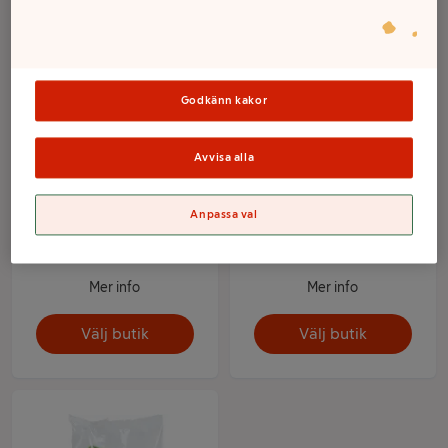
Godkänn kakor
Avvisa alla
Anpassa val
Rädisa i strut 125g Klass
Rädisa knippe 1 pack
1
Klass 1 ICA
Mer info
Mer info
Välj butik
Välj butik