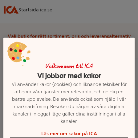
Startsida ica.se
Välj butik för rätt sortiment, pris och leveransalternativ
Välj butik
Välkommen till ICA
Vi jobbar med kakor
Startsida
Frukt & Grönt
Grönsaker
Rädisor
Vi använder kakor (cookies) och liknande tekniker för
att göra våra tjänster mer relevanta, och ge dig en
Ett exempel på onlinesortiment visas.
bättre upplevelse. De används också som hjälp i vår
marknadsföring. Besöker du någon av våra digitala
Rädisor
kanaler i inloggat läge gäller dina inställningar i alla
kanaler.
Filter
Läs mer om kakor på ICA