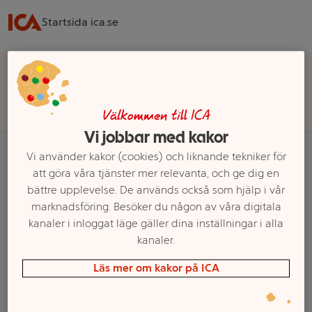
Startsida ica.se
Välj butik för rätt sortiment, pris och leveransalternativ
Välj butik
Välkommen till ICA
Vi jobbar med kakor
Vi använder kakor (cookies) och liknande tekniker för
att göra våra tjänster mer relevanta, och ge dig en
Startsida
Fisk & Skaldjur
Färdiga fiskrätter
bättre upplevelse. De används också som hjälp i vår
Fiskpinnar & Panerad fisk
Fiskburgare
marknadsföring. Besöker du någon av våra digitala
kanaler i inloggat läge gäller dina inställningar i alla
Ett exempel på onlinesortiment visas.
kanaler.
Fiskburgare
Läs mer om kakor på ICA
Filter