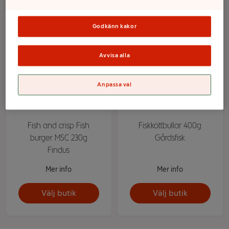
Godkänn kakor
Avvisa alla
Anpassa val
Fish and crisp Fish
Fiskköttbullar 400g
burger MSC 230g
Gårdsfisk
Findus
Mer info
Mer info
Välj butik
Välj butik