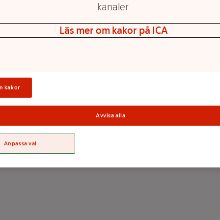
kanaler.
Läs mer om kakor på ICA
n kakor
Avvisa alla
Anpassa val