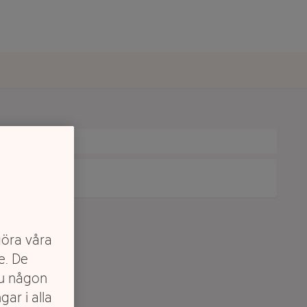
göra våra
e. De
du någon
gar i alla