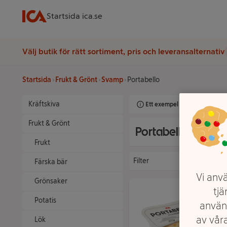
Startsida ica.se
Välj butik för rätt sortiment, pris och leveransalternativ
Startsida
Frukt & Grönt
Svamp
Portabello
Kräftskiva
Ett exempel på onlinesortimen
Frukt & Grönt
Portabello
Frukt
Filter
Färska bär
Vi anvä
Grönsaker
tjä
Potatis
använ
av våra
Lök