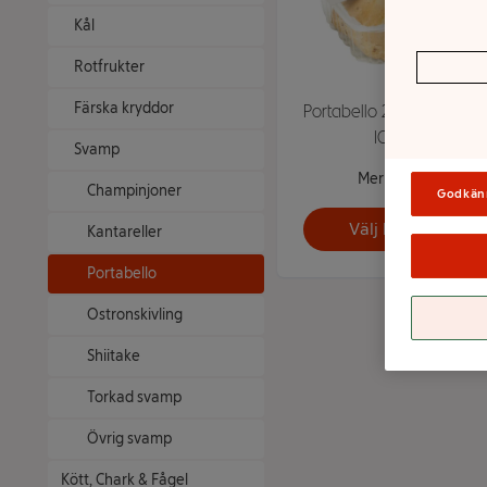
Kål
Rotfrukter
Färska kryddor
Portabello 200g Klass 1
ICA
Svamp
Mer info
Champinjoner
Godkän
Välj butik
Kantareller
Portabello
Ostronskivling
Shiitake
Torkad svamp
Övrig svamp
Kött, Chark & Fågel