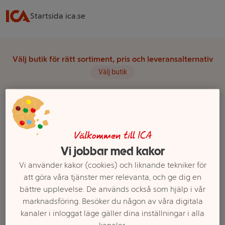
Startsida ica.se
Välj butik för rätt sortiment, pris och leveransalternativ
Välj butik
Startsida
Barn
Barnkläder
Strumpbyxor barn
134/140
Välkommen till ICA
Vi jobbar med kakor
Ett exempel på onlinesortiment visas.
Vi använder kakor (cookies) och liknande tekniker för
att göra våra tjänster mer relevanta, och ge dig en
134/140
bättre upplevelse. De används också som hjälp i vår
marknadsföring. Besöker du någon av våra digitala
Filter
kanaler i inloggat läge gäller dina inställningar i alla