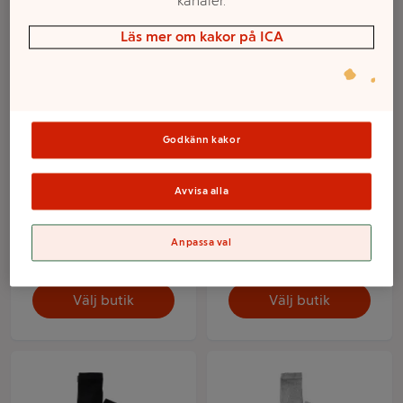
kanaler.
Läs mer om kakor på ICA
Godkänn kakor
Avvisa alla
Strumpbyxa bomull vit
Strumpbyxa 50D svart
134/140 mywear
134/140 mywear
Anpassa val
Mer info
Mer info
Välj butik
Välj butik