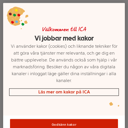
Välkommen till ICA
Vi jobbar med kakor
Vi använder kakor (cookies) och liknande tekniker för
att göra våra tjänster mer relevanta, och ge dig en
bättre upplevelse. De används också som hjälp i vår
Hiddensocka Brygge
Strumpa 5p 28/30
marknadsföring. Besöker du någon av våra digitala
5p MIX 28/30 mywear
mywear
kanaler i inloggat läge gäller dina inställningar i alla
kanaler.
Mer info
Mer info
Läs mer om kakor på ICA
Välj butik
Välj butik
Godkänn kakor