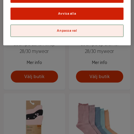
Avvisa alla
Anpassa val
Strumpa Lund Mix 5p
Strumpa 3p blåmel
28/30 mywear
28/30 mywear
Mer info
Mer info
Välj butik
Välj butik