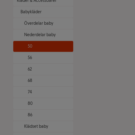
Kläder & Accessoarer
Babykläder
Överdelar baby
Nederdelar baby
50
56
62
68
74
80
86
Klädset baby