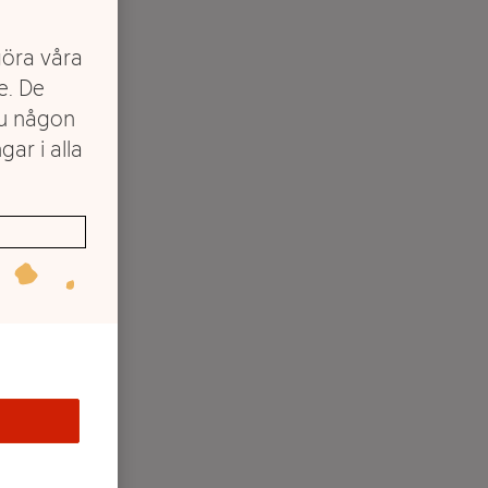
göra våra
e. De
du någon
gar i alla