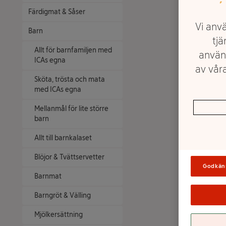
Färdigmat & Såser
Vi anvä
Barn
tjä
Allt för barnfamiljen med
använ
ICAs egna
av våra
Sköta, trösta och mata
med ICAs egna
Mellanmål för lite större
barn
Allt till barnkalaset
Blöjor & Tvättservetter
Godkän
Barnmat
Barngröt & Välling
Mjölkersättning