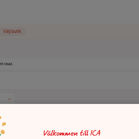
Välj butik
t visas.
Det finns tyvärr inga produkter i den h
Välkommen till ICA