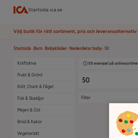
Startsida ica.se
Välj butik för rätt sortiment, pris och leveransalternativ
Startsida
Barn
Babykläder
Nederdelar baby
50
Kräftskiva
Ett exempel på onlinesortimen
Frukt & Grönt
50
Kött, Chark & Fågel
Filter
Fisk & Skaldjur
Mejeri & Ost
Bröd & Kakor
Vegetariskt