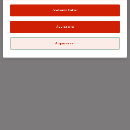
Godkänn kakor
Det finns tyvärr inga produkter i den här kategorin
Avvisa alla
Anpassa val
ICA Sverige AB
Orgnr: 556021-0261
Kolonnvägen 20, 169 70 Solna
Information om cookies