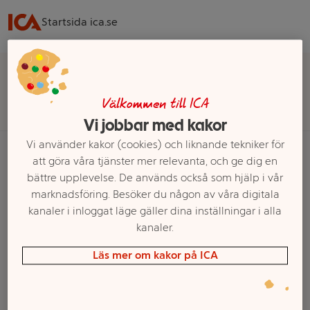
Startsida ica.se
Välj butik för rätt sortiment, pris och leveransalternativ
Välj butik
Välkommen till ICA
Vi jobbar med kakor
Vi använder kakor (cookies) och liknande tekniker för
att göra våra tjänster mer relevanta, och ge dig en
bättre upplevelse. De används också som hjälp i vår
Startsida
Barn
Babykläder
Regn & Ytterplagg baby
68
marknadsföring. Besöker du någon av våra digitala
kanaler i inloggat läge gäller dina inställningar i alla
Ett exempel på onlinesortiment visas.
kanaler.
68
Läs mer om kakor på ICA
Filter