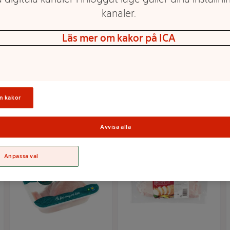
kanaler.
Läs mer om kakor på ICA
Kalkonlårfilé 300g
Kalkon Bröstfilé 2-p
Ingelsta kalkon
600g Ingelsta Kalkon
Mer info
Mer info
n kakor
Välj butik
Välj butik
Avvisa alla
Anpassa val