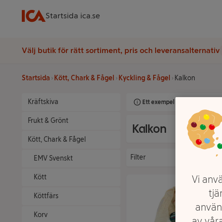
Startsida ica.se
Välj butik för rätt sortiment, pris och leveransalternativ
Startsida
Kött, Chark & Fågel
Kyckling & Fågel
Kalkon
Kräftskiva
Ett exempel på onlinesortimen
Frukt & Grönt
Kalkon
Kött, Chark & Fågel
Filter
EMV Svenskt
Kött
Vi anvä
tjä
Köttfärs
använ
Korv
av våra