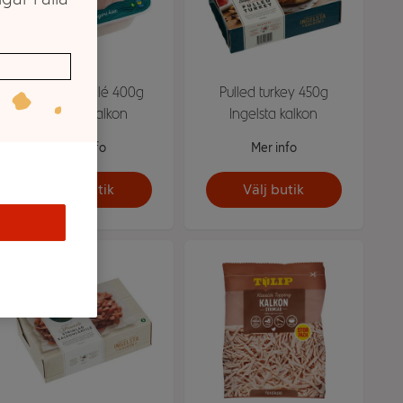
Kalkonbröstfilé 400g
Pulled turkey 450g
Ingelsta kalkon
Ingelsta kalkon
Mer info
Mer info
Välj butik
Välj butik