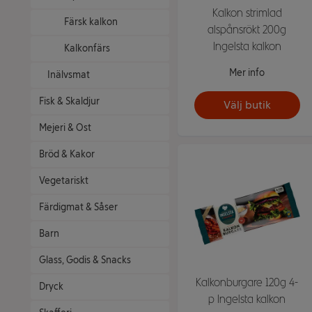
Kalkon strimlad
Färsk kalkon
alspånsrökt 200g
Ingelsta kalkon
Kalkonfärs
Mer info
Inälvsmat
Fisk & Skaldjur
Välj butik
Mejeri & Ost
Bröd & Kakor
Vegetariskt
Färdigmat & Såser
Barn
Glass, Godis & Snacks
Kalkonburgare 120g 4-
Dryck
p Ingelsta kalkon