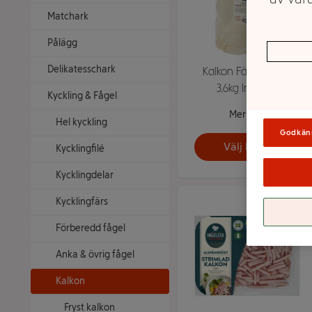
Matchark
Pålägg
Delikatesschark
Kalkon Färsk Hel ca
3,6kg Ingelsta
Kyckling & Fågel
Mer info
Hel kyckling
Godkän
Välj butik
Kycklingfilé
Kycklingdelar
Kycklingfärs
Förberedd fågel
Anka & övrig fågel
Kalkon
Fryst kalkon