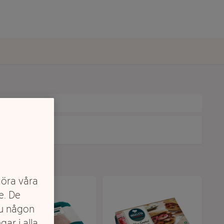
göra våra
e. De
du någon
gar i alla