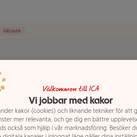
Välj butik
t visas.
Välkommen till ICA
Vi jobbar med kakor
nder kakor (cookies) och liknande tekniker för att 
nster mer relevanta, och ge dig en bättre upplevels
ds också som hjälp i vår marknadsföring. Besöker 
 digitala kanaler i inloggat läge gäller dina inställnin